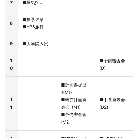
7
■暑気払い
■夏季休業
8
■HPS旅行
9
■大学院入試
1
■予備審査会
0
(D)
■計画書提出
1(M1)
1
■研究計画発
■中間発表会
1
表会1(M1)
(D2)
■予備審査会
(M2