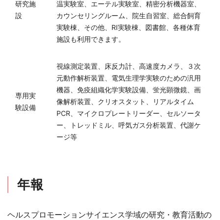
研究施
温実験室、エーテル実験室、精密分析機器室、
設
カウンセリングルーム、院生自習室、総合飼育
実験棟、その他、RI実験棟、図書館、各種体育
施設も利用できます。
視線測定装置、床反力計、高速度カメラ、３次
元動作解析装置、電気生理学実験のための汎用
機器、免疫組織化学実験設備、蛍光顕微鏡、画
専用実
像解析装置、クリオスタット、リアルタイム
験設備
PCR、マイクロプレートリーダー、セルソータ
ー、トレッドミル、呼気ガス分析装置、代謝ケ
ージ等
年報
ヘルスプロモーションサイエンス学域の研究・教育活動の