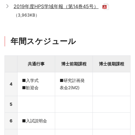
2019年度HPS学域年報（第14巻45号）
（3,963KB）
年間スケジュール
共通行事
博士前期課程
博士後期課程
■入学式
■研究計画発
4
■歓迎会
表会2(M2)
5
6
■入試説明会